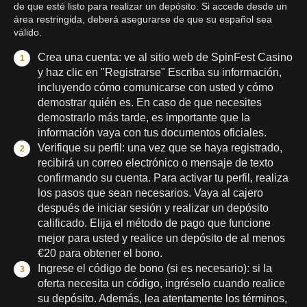
de que esté listo para realizar un depósito. Si accede desde un
área restringida, deberá asegurarse de que su español sea
válido.
Crea una cuenta: ve al sitio web de SpinFest Casino
y haz clic en "Registrarse" Escriba su información,
incluyendo cómo comunicarse con usted y cómo
demostrar quién es. En caso de que necesites
demostrarlo más tarde, es importante que la
información vaya con tus documentos oficiales.
Verifique su perfil: una vez que se haya registrado,
recibirá un correo electrónico o mensaje de texto
confirmando su cuenta. Para activar tu perfil, realiza
los pasos que sean necesarios. Vaya al cajero
después de iniciar sesión y realizar un depósito
calificado. Elija el método de pago que funcione
mejor para usted y realice un depósito de al menos
€20 para obtener el bono.
Ingrese el código de bono (si es necesario): si la
oferta necesita un código, ingréselo cuando realice
su depósito. Además, lea atentamente los términos,