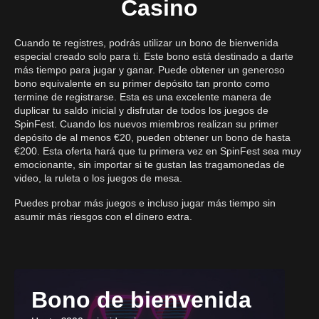
Casino
Cuando te registres, podrás utilizar un bono de bienvenida
especial creado solo para ti. Este bono está destinado a darte
más tiempo para jugar y ganar. Puede obtener un generoso
bono equivalente en su primer depósito tan pronto como
termine de registrarse. Esta es una excelente manera de
duplicar tu saldo inicial y disfrutar de todos los juegos de
SpinFest. Cuando los nuevos miembros realizan su primer
depósito de al menos €20, pueden obtener un bono de hasta
€200. Esta oferta hará que tu primera vez en SpinFest sea muy
emocionante, sin importar si te gustan las tragamonedas de
video, la ruleta o los juegos de mesa.
Puedes probar más juegos e incluso jugar más tiempo sin
asumir más riesgos con el dinero extra.
Bono de bienvenida