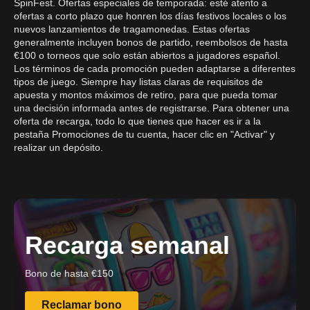
SpinFest. Ofertas especiales de temporada: esté atento a
ofertas a corto plazo que honren los días festivos locales o los
nuevos lanzamientos de tragamonedas. Estas ofertas
generalmente incluyen bonos de partido, reembolsos de hasta
€100 o torneos que solo están abiertos a jugadores español.
Los términos de cada promoción pueden adaptarse a diferentes
tipos de juego. Siempre hay listas claras de requisitos de
apuesta y montos máximos de retiro, para que pueda tomar
una decisión informada antes de registrarse. Para obtener una
oferta de recarga, todo lo que tienes que hacer es ir a la
pestaña Promociones de tu cuenta, hacer clic en "Activar" y
realizar un depósito.
Recarga semanal
Bono de hasta €150
Reclamar bono