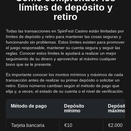
límites de depósito y
retiro
Todas las transacciones en SpinFest Casino están limitadas por
límites de depósito y retiro para mantener las cosas seguras y
funcionando sin problemas. Estos límites existen para promover
el juego responsable, mantener su cuenta segura y seguir las
reglas. Conocer estos límites le ayudará a realizar un mejor
seguimiento de su dinero y aprovechar al máximo cualquier
bono que se le presente.
Es importante conocer los montos mínimos y máximos de cada
transacción antes de realizar su primer depósito o solicitar un
retiro. Estos números cambian según el método de pago que
elija y, a veces, el estado de su cuenta o el nivel de verificación.
Método de pago
Depósito
Depósito
mínimo
máximo
Tarjeta bancaria
€10
€2.000