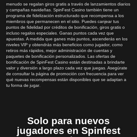
menudo se regalan giros gratis a través de lanzamientos diarios
y campañas navideñas. SpinFest Casino también tiene un
programa de fidelización estructurado que recompensa a los
miembros que permanecen en el sitio. Puedes canjear tus
puntos de fidelidad por créditos de bonificación, giros gratis o
incluso regalos especiales. Ganas puntos cada vez que
apuestas. A medida que ganes más puntos, ascenderás en los
niveles VIP y obtendrás más beneficios como jugador, como
retiros más rápidos, mejor administración de cuentas y
paquetes de bonificación personalizados. Las ofertas de
bonificación de SpinFest Casino están destinadas a brindarte
valor y diversión a largo plazo cada vez que juegas. Asegúrate
de consultar la página de promoción con frecuencia para ver
qué nuevas recompensas están disponibles que se adaptan a
tu forma de jugar.
Solo para nuevos
jugadores en Spinfest