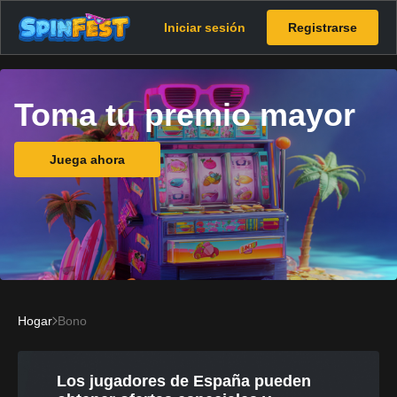
Iniciar sesión
Registrarse
Toma tu premio mayor
Juega ahora
Hogar
Bono
Los jugadores de España pueden