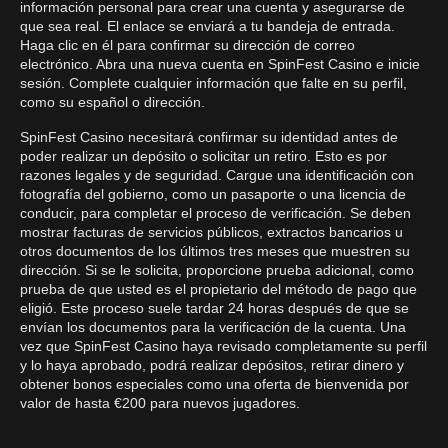
información personal para crear una cuenta y asegurarse de
que sea real. El enlace se enviará a tu bandeja de entrada.
Haga clic en él para confirmar su dirección de correo
electrónico. Abra una nueva cuenta en SpinFest Casino e inicie
sesión. Complete cualquier información que falte en su perfil,
como su español o dirección.
SpinFest Casino necesitará confirmar su identidad antes de
poder realizar un depósito o solicitar un retiro. Esto es por
razones legales y de seguridad. Cargue una identificación con
fotografía del gobierno, como un pasaporte o una licencia de
conducir, para completar el proceso de verificación. Se deben
mostrar facturas de servicios públicos, extractos bancarios u
otros documentos de los últimos tres meses que muestren su
dirección. Si se le solicita, proporcione prueba adicional, como
prueba de que usted es el propietario del método de pago que
eligió. Este proceso suele tardar 24 horas después de que se
envían los documentos para la verificación de la cuenta. Una
vez que SpinFest Casino haya revisado completamente su perfil
y lo haya aprobado, podrá realizar depósitos, retirar dinero y
obtener bonos especiales como una oferta de bienvenida por
valor de hasta €200 para nuevos jugadores.