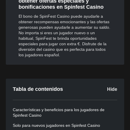
obtener ofertas especiales y
bonificaciones en Spinfest Casino
El bono de SpinFest Casino puede ayudarle a
obtener recompensas emocionantes y las ofertas
generosas pueden ayudarle a aumentar su saldo.
No importa si eres un jugador nuevo o un
habitual, SpinFest te brinda oportunidades
especiales para jugar con extra €. Disfrute de la
diversión del casino que es perfecta para todos
los jugadores español.
Tabla de contenidos
Hide
Características y beneficios para los jugadores de
Spinfest Casino
Solo para nuevos jugadores en Spinfest Casino