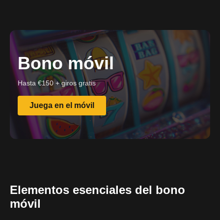
Bono móvil
Hasta €150 + giros gratis
Juega en el móvil
Elementos esenciales del bono
móvil