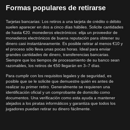
Formas populares de retirarse
Tarjetas bancarias: Los retiros a una tarjeta de crédito o débito
suelen aparecer en dos a cinco días hábiles. Solicite cantidades
de hasta €20. monederos electrónicos: elija un proveedor de
monederos electrónicos de buena reputación para obtener su
dinero casi instantáneamente. Es posible retirar al menos €10 y
el proceso sólo lleva unas pocas horas. Ideal para enviar
grandes cantidades de dinero, transferencias bancarias.
Siempre que los tiempos de procesamiento de su banco sean
razonables, los retiros de €50 llegarán en 3–7 días.
Para cumplir con los requisitos legales y de seguridad, es
posible que se le solicite que demuestre quién es antes de
realizar su primer retiro. Generalmente se requieren una
identificación oficial y un comprobante de domicilio como
documentos. Una verificación como esta ayuda a mantener
alejados a los piratas informáticos y garantiza que todos los
jugadores puedan retirar su dinero fácilmente.