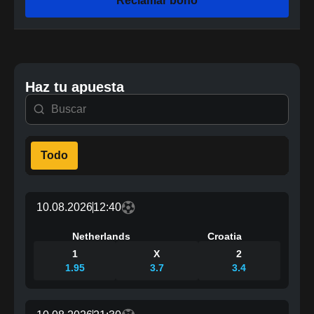
Reclamar bono
Haz tu apuesta
Todo
10.08.2026
12:40
Netherlands
Croatia
1
X
2
1.95
3.7
3.4