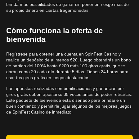
brinda más posibilidades de ganar sin poner en riesgo más de
su propio dinero en ciertas tragamonedas.
Cómo funciona la oferta de
bienvenida
Regístrese para obtener una cuenta en SpinFest Casino y
realice un depósito de al menos €20. Luego obtendrás un bono
de partido del 100% hasta €200 más 100 giros gratis, que te
darán como 20 cada día durante 5 días. Tienes 24 horas para
usar tus giros gratis en juegos destacados.
Las apuestas realizadas con bonificaciones y ganancias por
giros gratis deben apostarse 35 veces antes de poder retirarlas.
Este paquete de bienvenida está diseñado para brindarle un
buen comienzo y permitirle jugar algunos de los mejores juegos
de SpinFest Casino de inmediato.