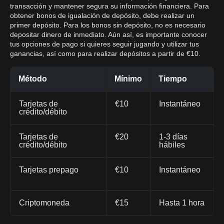
transacción y mantener segura su información financiera. Para
obtener bonos de igualación de depósito, debe realizar un
primer depósito. Para los bonos sin depósito, no es necesario
depositar dinero de inmediato. Aún así, es importante conocer
tus opciones de pago si quieres seguir jugando y utilizar tus
ganancias, así como para realizar depósitos a partir de €10.
Método
Mínimo
Tiempo
Tarjetas de
€10
Instantáneo
crédito/débito
Tarjetas de
€20
1-3 días
crédito/débito
hábiles
Tarjetas prepago
€10
Instantáneo
Criptomoneda
€15
Hasta 1 hora