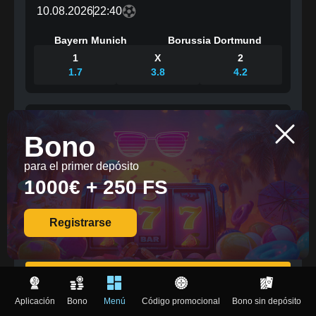
10.08.2026
22:40
Bayern Munich
Borussia Dortmund
1
X
2
1.7
3.8
4.2
10.08.2026
16:30
Bono
Boston Celtics
Miami Heat
para el primer depósito
1
X
2
2.05
3.3
1.78
1000€ + 250 FS
Registrarse
1
2
3
4
Siguiente
Ver más
Aplicación
Bono
Menú
Código promocional
Bono sin depósito