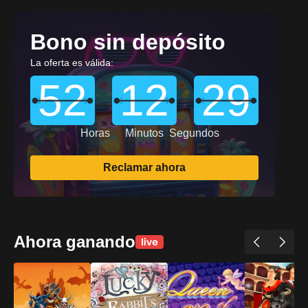
Bono sin depósito
La oferta es válida:
52
12
28
Horas
Minutos
Segundos
Reclamar ahora
Ahora ganando