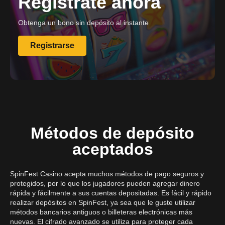
Regístrate ahora
Obtenga un bono sin depósito al instante
Registrarse
Métodos de depósito
aceptados
SpinFest Casino acepta muchos métodos de pago seguros y
protegidos, por lo que los jugadores pueden agregar dinero
rápida y fácilmente a sus cuentas depositadas. Es fácil y rápido
realizar depósitos en SpinFest, ya sea que le guste utilizar
métodos bancarios antiguos o billeteras electrónicas más
nuevas. El cifrado avanzado se utiliza para proteger cada