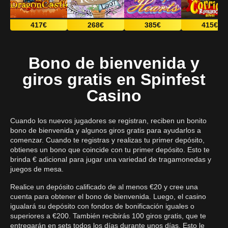
417€
268€
385€
415€
Bono de bienvenida y
giros gratis en Spinfest
Casino
Cuando los nuevos jugadores se registran, reciben un bonito
bono de bienvenida y algunos giros gratis para ayudarlos a
comenzar. Cuando te registras y realizas tu primer depósito,
obtienes un bono que coincide con tu primer depósito. Esto te
brinda € adicional para jugar una variedad de tragamonedas y
juegos de mesa.
Realice un depósito calificado de al menos €20 y cree una
cuenta para obtener el bono de bienvenida. Luego, el casino
igualará su depósito con fondos de bonificación iguales o
superiores a €200. También recibirás 100 giros gratis, que te
entregarán en sets todos los días durante unos días. Esto le