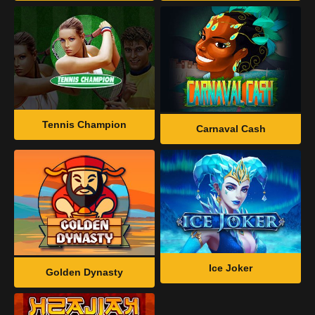
Tennis Champion
Carnaval Cash
Ice Joker
Golden Dynasty