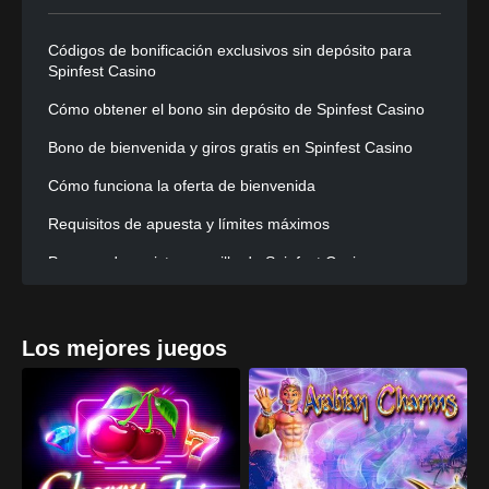
Códigos de bonificación exclusivos sin depósito para
Spinfest Casino
Cómo obtener el bono sin depósito de Spinfest Casino
Bono de bienvenida y giros gratis en Spinfest Casino
Cómo funciona la oferta de bienvenida
Requisitos de apuesta y límites máximos
Proceso de registro sencillo de Spinfest Casino
Métodos de depósito aceptados
Opciones de retiro que son rápidas y seguras
Los mejores juegos
Sacar tu dinero
Bono sin depósito de Spinfest Casino
Cómo obtener el bono sin depósito de Spinfest Casino