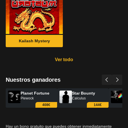
Blackjack Classic 26
Ver todo
Nuestros ganadores
Planet Fortune
Star Bounty
Ki
Plewock
Calculus
Co
408€
144€
Hay un bono gratuito que puedes obtener inmediatamente