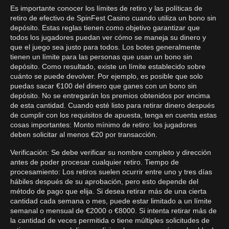
Es importante conocer los límites de retiro y las políticas de
retiro de efectivo de SpinFest Casino cuando utiliza un bono sin
depósito. Estas reglas tienen como objetivo garantizar que
todos los jugadores puedan ver cómo se maneja su dinero y
que el juego sea justo para todos. Los botes generalmente
tienen un límite para las personas que usan un bono sin
depósito. Como resultado, existe un límite establecido sobre
cuánto se puede devolver. Por ejemplo, es posible que solo
puedas sacar €100 del dinero que ganes con un bono sin
depósito. No se entregarán los premios obtenidos por encima
de esta cantidad. Cuando esté listo para retirar dinero después
de cumplir con los requisitos de apuesta, tenga en cuenta estas
cosas importantes: Monto mínimo de retiro: los jugadores
deben solicitar al menos €20 por transacción.
Verificación: Se debe verificar su nombre completo y dirección
antes de poder procesar cualquier retiro. Tiempo de
procesamiento: Los retiros suelen ocurrir entre uno y tres días
hábiles después de su aprobación, pero esto depende del
método de pago que elija. Si desea retirar más de una cierta
cantidad cada semana o mes, puede estar limitado a un límite
semanal o mensual de €2000 o €8000. Si intenta retirar más de
la cantidad de veces permitida o tiene múltiples solicitudes de