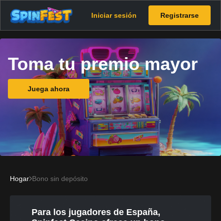
Iniciar sesión
Registrarse
Toma tu premio mayor
Juega ahora
Hogar
Bono sin depósito
Para los jugadores de España,