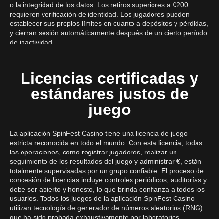
o la integridad de los datos. Los retiros superiores a €200
requieren verificación de identidad. Los jugadores pueden
establecer sus propios límites en cuanto a depósitos y pérdidas,
y cierran sesión automáticamente después de un cierto período
de inactividad.
Licencias certificadas y
estándares justos de
juego
La aplicación SpinFest Casino tiene una licencia de juego
estricta reconocida en todo el mundo. Con esta licencia, todas
las operaciones, como registrar jugadores, realizar un
seguimiento de los resultados del juego y administrar €, están
totalmente supervisadas por un grupo confiable. El proceso de
concesión de licencias incluye controles periódicos, auditorías y
debe ser abierto y honesto, lo que brinda confianza a todos los
usuarios. Todos los juegos de la aplicación SpinFest Casino
utilizan tecnología de generador de números aleatorios (RNG)
que ha sido probada exhaustivamente por laboratorios