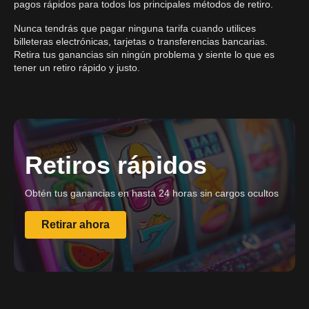
pagos rápidos para todos los principales métodos de retiro.
Nunca tendrás que pagar ninguna tarifa cuando utilices
billeteras electrónicas, tarjetas o transferencias bancarias.
Retira tus ganancias sin ningún problema y siente lo que es
tener un retiro rápido y justo.
Retiros rápidos
Obtén tus ganancias en hasta 24 horas sin cargos ocultos
Retirar ahora