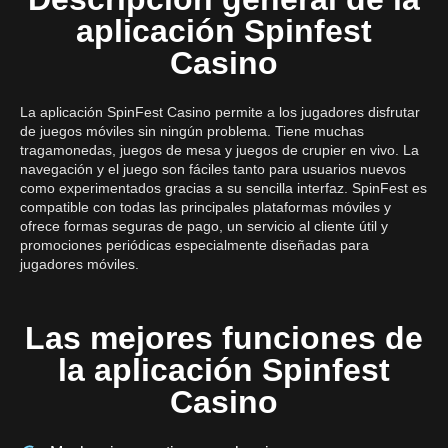
aplicación Spinfest
Casino
La aplicación SpinFest Casino permite a los jugadores disfrutar
de juegos móviles sin ningún problema. Tiene muchas
tragamonedas, juegos de mesa y juegos de crupier en vivo. La
navegación y el juego son fáciles tanto para usuarios nuevos
como experimentados gracias a su sencilla interfaz. SpinFest es
compatible con todas las principales plataformas móviles y
ofrece formas seguras de pago, un servicio al cliente útil y
promociones periódicas especialmente diseñadas para
jugadores móviles.
Las mejores funciones de
la aplicación Spinfest
Casino