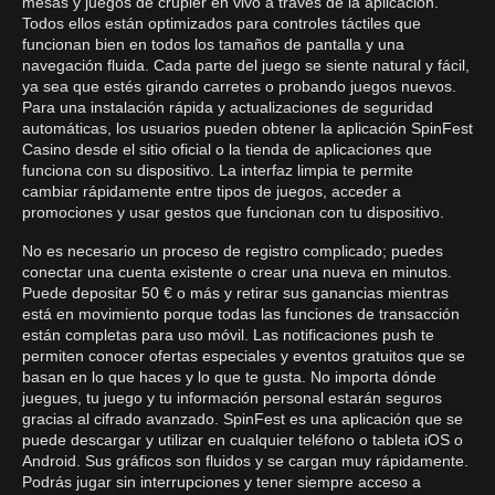
mesas y juegos de crupier en vivo a través de la aplicación.
Todos ellos están optimizados para controles táctiles que
funcionan bien en todos los tamaños de pantalla y una
navegación fluida. Cada parte del juego se siente natural y fácil,
ya sea que estés girando carretes o probando juegos nuevos.
Para una instalación rápida y actualizaciones de seguridad
automáticas, los usuarios pueden obtener la aplicación SpinFest
Casino desde el sitio oficial o la tienda de aplicaciones que
funciona con su dispositivo. La interfaz limpia te permite
cambiar rápidamente entre tipos de juegos, acceder a
promociones y usar gestos que funcionan con tu dispositivo.
No es necesario un proceso de registro complicado; puedes
conectar una cuenta existente o crear una nueva en minutos.
Puede depositar 50 € o más y retirar sus ganancias mientras
está en movimiento porque todas las funciones de transacción
están completas para uso móvil. Las notificaciones push te
permiten conocer ofertas especiales y eventos gratuitos que se
basan en lo que haces y lo que te gusta. No importa dónde
juegues, tu juego y tu información personal estarán seguros
gracias al cifrado avanzado. SpinFest es una aplicación que se
puede descargar y utilizar en cualquier teléfono o tableta iOS o
Android. Sus gráficos son fluidos y se cargan muy rápidamente.
Podrás jugar sin interrupciones y tener siempre acceso a