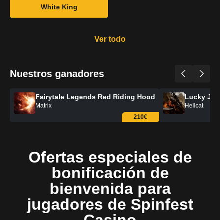
White King
Ver todo
Nuestros ganadores
Fairytale Legends Red Riding Hood
Lucky Jok
Matrix
Hellcat
210€
Ofertas especiales de
bonificación de
bienvenida para
jugadores de Spinfest