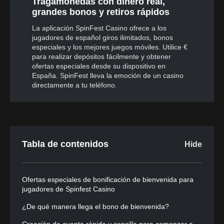
Tragamonedas con dinero real,
grandes bonos y retiros rápidos
La aplicación SpinFest Casino ofrece a los
jugadores de español giros ilimitados, bonos
especiales y los mejores juegos móviles. Utilice €
para realizar depósitos fácilmente y obtener
ofertas especiales desde su dispositivo en
España. SpinFest lleva la emoción de un casino
directamente a tu teléfono.
Tabla de contenidos
Hide
Ofertas especiales de bonificación de bienvenida para
jugadores de Spinfest Casino
¿De qué manera llega el bono de bienvenida?