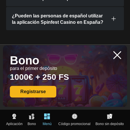
¿Pueden las personas de español utilizar
la aplicación Spinfest Casino en España?
Bono
Juega seguro
para el primer depósito
Si nota síntomas de adicción al juego, busque ayuda de un
1000€ + 250 FS
profesional. Este sitio web está destinado a usuarios mayores
de 18 años.
Registrarse
Términos de servicio
Páginas superiores
Política de cookies
Aplicación
Aplicación
Bono
Menú
Código promocional
Bono sin depósito