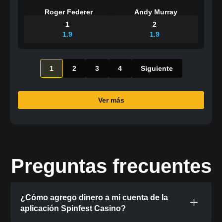
Roger Federer
Andy Murray
1
2
1.9
1.9
1
2
3
4
Siguiente
Ver más
Preguntas frecuentes
¿Cómo agrego dinero a mi cuenta de la
aplicación Spinfest Casino?