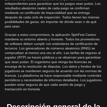
independientes para garantizar que los juegos sean justos. Los
resultados aleatorios reales de cada juego se confirman
mediante un certificado de imparcialidad que se entrega
después de cada ciclo de inspección. Todos tienen las mismas
posibilidades de ganar, sin importar de dónde sean o de qué
país sean.
Gracias a estos compromisos, la aplicación SpinFest Casino
mantiene su entorno abierto y honesto. Todos los proveedores
de software deben cumplir con estándares de certificación de
terceros. Los generadores de números aleatorios (RNG) se
comprueban al menos una vez al año. Las tarifas de regreso al
jugador (RTP) se hacen públicas y se observan para garantizar
que sean justas. El organismo que otorga las licencias se
encarga de la resolución de disputas. Los datos y fondos de los
jugadores se mantienen seguros de acuerdo con las normas de
licencia. La plataforma se hace responsable mediante controles
periódicos y necesidades de informes detallados. Los jugadores
pueden estar seguros de que cada sesión de juego y
transacción es honesta.
Descripción general de la