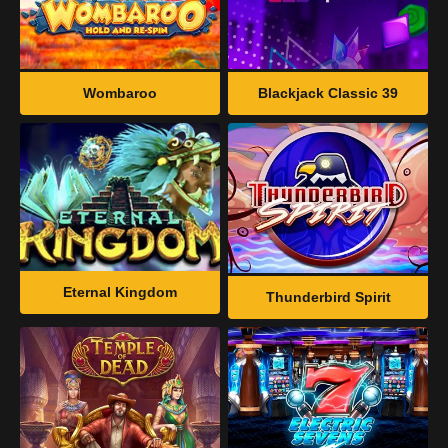
Wombaroo
Blackjack Classic 39
Eternal Kingdom
Thunderbird Spirit